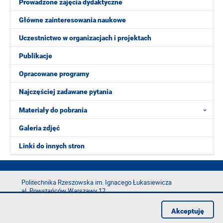
Prowadzone zajęcia dydaktyczne
Główne zainteresowania naukowe
Uczestnictwo w organizacjach i projektach
Publikacje
Opracowane programy
Najczęściej zadawane pytania
Materiały do pobrania
Galeria zdjęć
Linki do innych stron
Politechnika Rzeszowska im. Ignacego Łukasiewicza
al. Powstańców Warszawy 12
35-029 Rzeszów
Akceptuję
tel.: +48 17 865 11 00