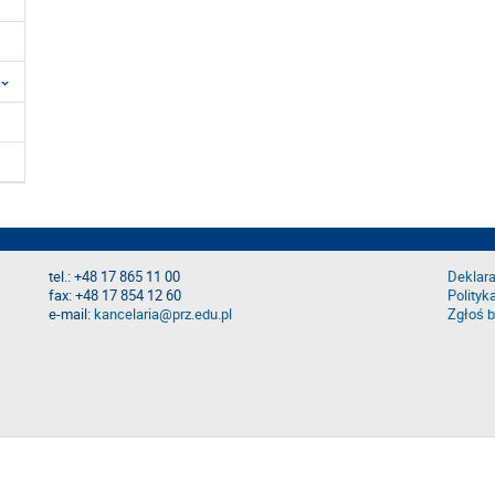
tel.: +48 17 865 11 00
Deklara
fax: +48 17 854 12 60
Polityk
e-mail:
kancelaria@prz.edu.pl
Zgłoś b