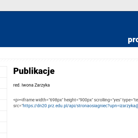
pro
Publikacje
red.
Iwona Zarzyka
<p><iframe width="698px" height="900px" scrolling="yes" type="te
src="
https://dn20.prz.edu.pl/api/stronaosiagniec?upn=izarzyka