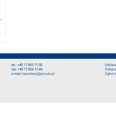
tel.: +48 17 865 11 00
Deklara
fax: +48 17 854 12 60
Polityk
e-mail:
kancelaria@prz.edu.pl
Zgłoś b